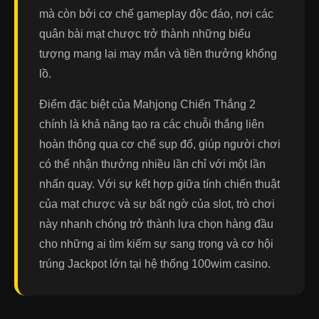
mà còn bởi cơ chế gameplay độc đáo, nơi các
quân bài mạt chược trở thành những biểu
tượng mang lại may mắn và tiền thưởng khổng
lồ.
Điểm đặc biệt của Mahjong Chiến Thắng 2
chính là khả năng tạo ra các chuỗi thắng liên
hoàn thông qua cơ chế sụp đổ, giúp người chơi
có thể nhận thưởng nhiều lần chỉ với một lần
nhấn quay. Với sự kết hợp giữa tính chiến thuật
của mạt chược và sự bất ngờ của slot, trò chơi
này nhanh chóng trở thành lựa chọn hàng đầu
cho những ai tìm kiếm sự sang trọng và cơ hội
trúng Jackpot lớn tại hệ thống 100wim casino.