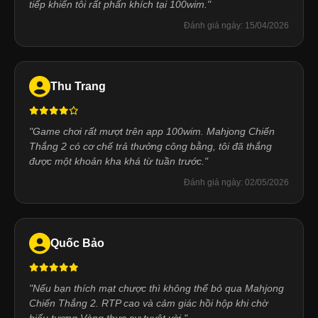
tiếp khiến tôi rất phấn khích tại 100wim."
Đánh giá ngày: 15/04/2026
Thu Trang
"Game chơi rất mượt trên app 100wim. Mahjong Chiến
Thắng 2 có cơ chế trả thưởng công bằng, tôi đã thắng
được một khoản kha khá từ tuần trước."
Đánh giá ngày: 02/05/2026
Quốc Bảo
"Nếu bạn thích mạt chược thì không thể bỏ qua Mahjong
Chiến Thắng 2. RTP cao và cảm giác hồi hộp khi chờ