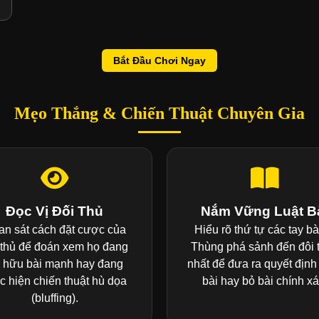
Bắt Đầu Chơi Ngay
Mẹo Thắng & Chiến Thuật Chuyên Gia
Đọc Vị Đối Thủ
Nắm Vững Luật B
n sát cách đặt cược của
Hiểu rõ thứ tự các tay bà
 thủ để đoán xem họ đang
Thùng phá sảnh đến đôi 
 hữu bài mạnh hay đang
nhất để đưa ra quyết định
c hiện chiến thuật hù dọa
bài hay bỏ bài chính xá
(bluffing).