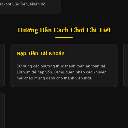
ackpot Lũy Tiến, Nhân đôi
Hướng Dẫn Cách Chơi Chi Tiết
Nạp Tiền Tài Khoản
Sử dụng các phương thức thanh toán an toàn tại
100wim để nạp vốn. Đừng quên nhận các khuyến
mãi chào mừng dành cho thành viên mới.