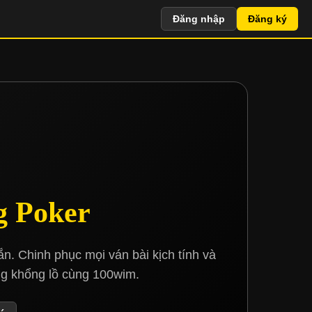
Đăng nhập
Đăng ký
g Poker
ắn. Chinh phục mọi ván bài kịch tính và
g khổng lồ cùng 100wim.