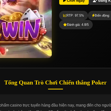
Chơi Ngay
Đăng K
RTP: 97.5%
Biến động:
Đánh giá: 4.8/5
Tổng Quan Trò Chơi Chiến thắng Poker
 phẩm casino trực tuyến hàng đầu hiện nay, mang đến cho ngườ