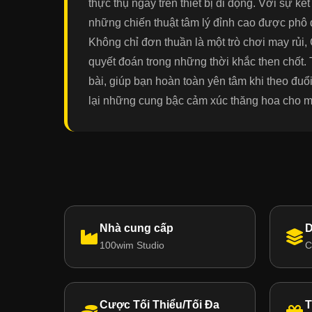
thực thụ ngay trên thiết bị di động. Với sự k
những chiến thuật tâm lý đỉnh cao được phô 
Không chỉ đơn thuần là một trò chơi may rủi, 
quyết đoán trong những thời khắc then chốt. T
bài, giúp bạn hoàn toàn yên tâm khi theo đ
lại những cung bậc cảm xúc thăng hoa cho m
Nhà cung cấp
D
100wim Studio
C
Cược Tối Thiểu/Tối Đa
T