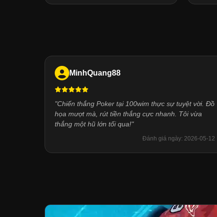
MinhQuang88
"Chiến thắng Poker tại 100wim thực sự tuyệt vời. Đồ
họa mượt mà, rút tiền thắng cực nhanh. Tôi vừa
thắng một hũ lớn tối qua!"
Đánh giá ngày: 2026-05-12