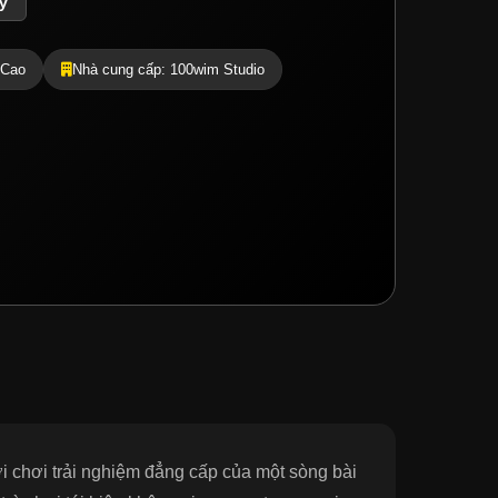
ý
 Cao
Nhà cung cấp: 100wim Studio
i chơi trải nghiệm đẳng cấp của một sòng bài