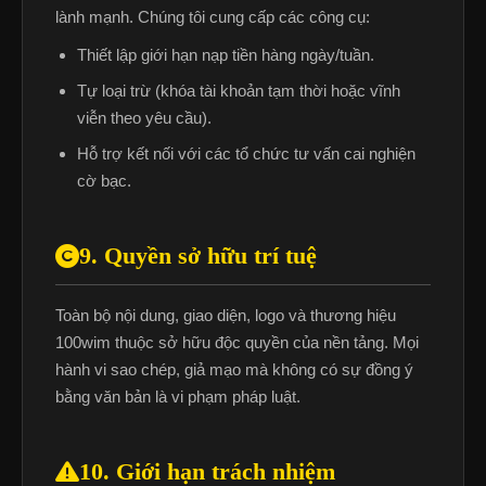
lành mạnh. Chúng tôi cung cấp các công cụ:
Thiết lập giới hạn nạp tiền hàng ngày/tuần.
Tự loại trừ (khóa tài khoản tạm thời hoặc vĩnh
viễn theo yêu cầu).
Hỗ trợ kết nối với các tổ chức tư vấn cai nghiện
cờ bạc.
9. Quyền sở hữu trí tuệ
Toàn bộ nội dung, giao diện, logo và thương hiệu
100wim thuộc sở hữu độc quyền của nền tảng. Mọi
hành vi sao chép, giả mạo mà không có sự đồng ý
bằng văn bản là vi phạm pháp luật.
10. Giới hạn trách nhiệm