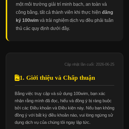
một môi trường giải trí minh bạch, an toàn và
công bằng, tất cả thành viên khi thực hiện
đăng
ký 100wim
và trải nghiệm dịch vụ đều phải tuân
thủ các quy định dưới đây.
Cập nhật lần cuối: 2026-06-25
1. Giới thiệu và Chấp thuận
Bằng việc truy cập và sử dụng 100wim, bạn xác
nhận rằng mình đã đọc, hiểu và đồng ý bị ràng buộc
bởi các Điều khoản và Điều kiện này. Nếu bạn không
đồng ý với bất kỳ điều khoản nào, vui lòng ngừng sử
dụng dịch vụ của chúng tôi ngay lập tức.