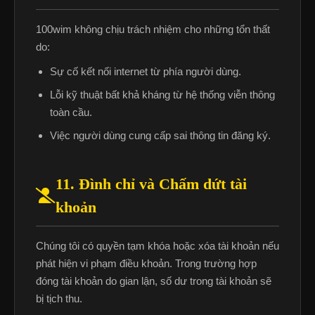
100wim không chịu trách nhiệm cho những tổn thất
do:
Sự cố kết nối internet từ phía người dùng.
Lỗi kỹ thuật bất khả kháng từ hệ thống viễn thông
toàn cầu.
Việc người dùng cung cấp sai thông tin đăng ký.
11. Đình chỉ và Chấm dứt tài
khoản
Chúng tôi có quyền tạm khóa hoặc xóa tài khoản nếu
phát hiện vi phạm điều khoản. Trong trường hợp
đóng tài khoản do gian lận, số dư trong tài khoản sẽ
bị tịch thu.