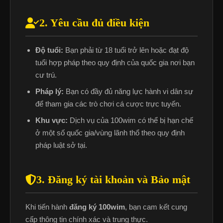
2. Yêu cầu đủ điều kiện
Độ tuổi:
Bạn phải từ 18 tuổi trở lên hoặc đạt độ
tuổi hợp pháp theo quy định của quốc gia nơi bạn
cư trú.
Pháp lý:
Bạn có đầy đủ năng lực hành vi dân sự
để tham gia các trò chơi cá cược trực tuyến.
Khu vực:
Dịch vụ của 100wim có thể bị hạn chế
ở một số quốc gia/vùng lãnh thổ theo quy định
pháp luật sở tại.
3. Đăng ký tài khoản và Bảo mật
Khi tiến hành
đăng ký 100wim
, bạn cam kết cung
cấp thông tin chính xác và trung thực.