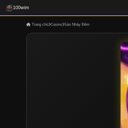
100wim
Trang chủ
Casino
Sàn Nhảy Đêm