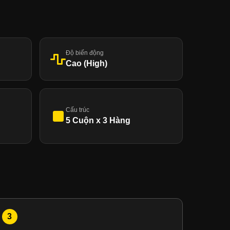
Độ biến động
Cao (High)
Cấu trúc
5 Cuộn x 3 Hàng
3