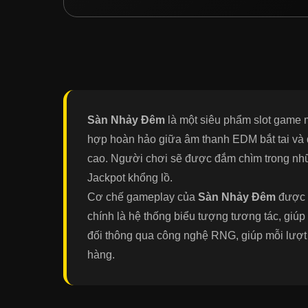
Sàn Nhảy Đêm
là một siêu phẩm slot game m
hợp hoàn hảo giữa âm thanh EDM bắt tai và đồ
cao. Người chơi sẽ được đắm chìm trong nhữn
Jackpot khổng lồ.
Cơ chế gameplay của
Sàn Nhảy Đêm
được t
chính là hệ thống biểu tượng tương tác, giú
đối thông qua công nghệ RNG, giúp mỗi lượt
hàng.