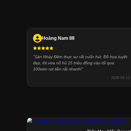
Hoàng Nam 88
"Sàn Nhảy Đêm thực sự rất cuốn hút. Đồ họa tuyệt
đẹp, tôi vừa nổ hũ 15 triệu đồng vào tối qua.
100wim rút tiền rất nhanh!"
2026-05-12