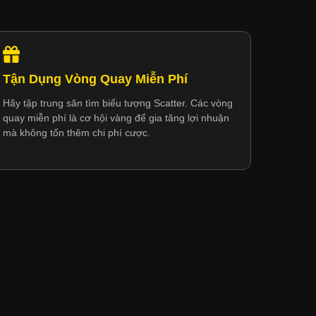
Tận Dụng Vòng Quay Miễn Phí
Hãy tập trung săn tìm biểu tượng Scatter. Các vòng
quay miễn phí là cơ hội vàng để gia tăng lợi nhuận
mà không tốn thêm chi phí cược.