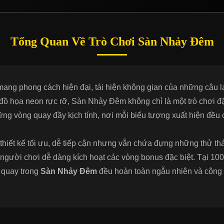
Tổng Quan Về Trò Chơi Sàn Nhảy Đêm
ang phong cách hiện đại, tái hiện không gian của những câu lạ
 họa neon rực rỡ, Sàn Nhảy Đêm không chỉ là một trò chơi đặt 
g vòng quay đầy kịch tính, nơi mỗi biểu tượng xuất hiện đều 
hiết kế tối ưu, dễ tiếp cận nhưng vẫn chứa đựng những thử th
p người chơi dễ dàng kích hoạt các vòng bonus đặc biệt. Tại 10
 quay trong
Sàn Nhảy Đêm
đều hoàn toàn ngẫu nhiên và công b