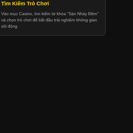
Tìm Kiếm Trò Chơi
Vào mục Casino, tìm kiếm từ khóa "Sàn Nhảy Đêm"
và chọn trò chơi để bắt đầu trải nghiệm không gian
sôi động.