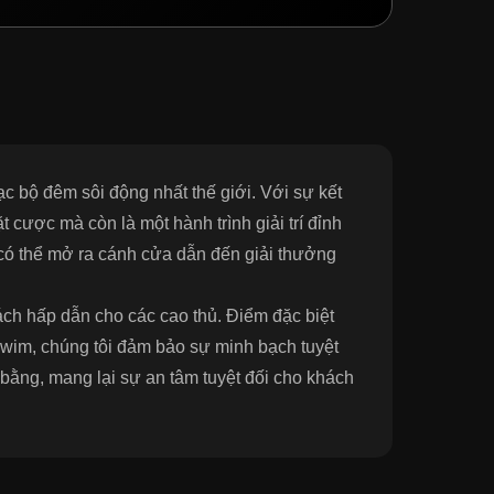
c bộ đêm sôi động nhất thế giới. Với sự kết
cược mà còn là một hành trình giải trí đỉnh
có thể mở ra cánh cửa dẫn đến giải thưởng
ách hấp dẫn cho các cao thủ. Điểm đặc biệt
0wim, chúng tôi đảm bảo sự minh bạch tuyệt
ằng, mang lại sự an tâm tuyệt đối cho khách