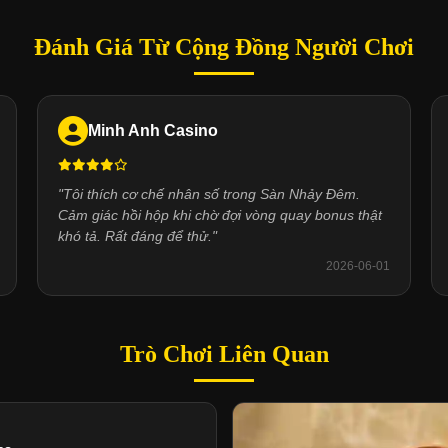
Đánh Giá Từ Cộng Đồng Người Chơi
Minh Anh Casino
"Tôi thích cơ chế nhân số trong Sàn Nhảy Đêm.
Cảm giác hồi hộp khi chờ đợi vòng quay bonus thật
khó tả. Rất đáng để thử."
2026-06-01
Trò Chơi Liên Quan