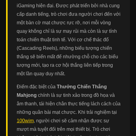
iGaming hiện đại. Được phát triển bởi nhà cung
cấp danh tiếng, trò chơi đưa người chơi đến với
một bàn cờ mạt chược rực rỡ, nơi mỗi vòng
quay không chỉ là sự may rủi mà còn là sự tính
toán chiến thuật tinh tế. Với cơ chế thác đổ
(Cascading Reels), những biểu tượng chiến
thắng sẽ biến mất để nhường chỗ cho các biểu
tượng mới, tạo ra cơ hội thắng liên tiếp trong
một lần quay duy nhất.
Điểm đặc biệt của
Thưởng Chiến Thắng
Mahjong
chính là sự tinh xảo trong đồ họa và
âm thanh, tái hiện chân thực tiếng lách cách của
những quân bài mạt chược. Khi trải nghiệm tại
100wim
, người chơi sẽ cảm nhận được sự
mượt mà tuyệt đối trên mọi thiết bị. Trò chơi