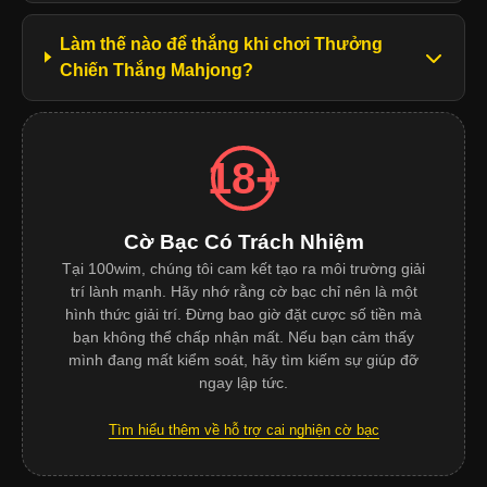
Làm thế nào để thắng khi chơi Thưởng
Chiến Thắng Mahjong?
18+
Cờ Bạc Có Trách Nhiệm
Tại 100wim, chúng tôi cam kết tạo ra môi trường giải
trí lành mạnh. Hãy nhớ rằng cờ bạc chỉ nên là một
hình thức giải trí. Đừng bao giờ đặt cược số tiền mà
bạn không thể chấp nhận mất. Nếu bạn cảm thấy
mình đang mất kiểm soát, hãy tìm kiếm sự giúp đỡ
ngay lập tức.
Tìm hiểu thêm về hỗ trợ cai nghiện cờ bạc