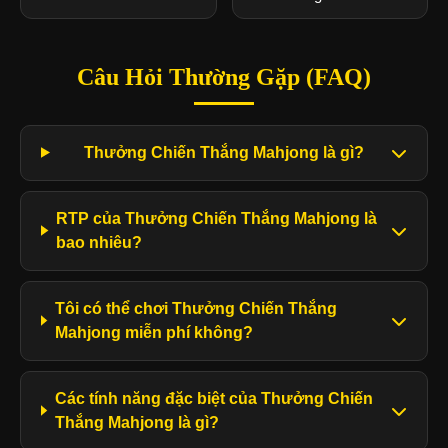
Câu Hỏi Thường Gặp (FAQ)
Thưởng Chiến Thắng Mahjong là gì?
RTP của Thưởng Chiến Thắng Mahjong là
bao nhiêu?
Tôi có thể chơi Thưởng Chiến Thắng
Mahjong miễn phí không?
Các tính năng đặc biệt của Thưởng Chiến
Thắng Mahjong là gì?