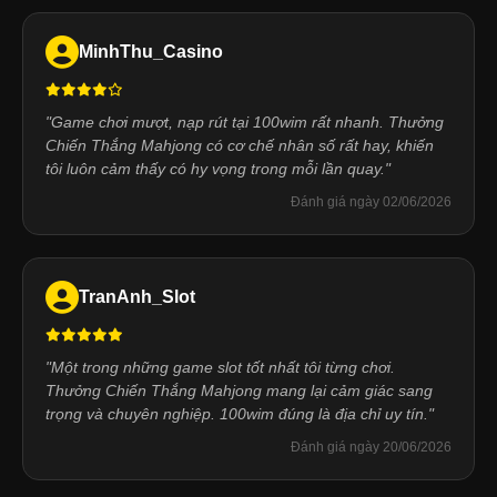
MinhThu_Casino
"Game chơi mượt, nạp rút tại 100wim rất nhanh. Thưởng
Chiến Thắng Mahjong có cơ chế nhân số rất hay, khiến
tôi luôn cảm thấy có hy vọng trong mỗi lần quay."
Đánh giá ngày 02/06/2026
TranAnh_Slot
"Một trong những game slot tốt nhất tôi từng chơi.
Thưởng Chiến Thắng Mahjong mang lại cảm giác sang
trọng và chuyên nghiệp. 100wim đúng là địa chỉ uy tín."
Đánh giá ngày 20/06/2026