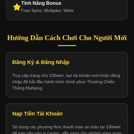
Tính Năng Bonus
Free Spins, Multiplier, Wilds
Hướng Dẫn Cách Chơi Cho Người Mới
Đăng Ký & Đăng Nhập
Truy cập trang chủ 100wim, tạo tài khoản mới hoặc đăng
nhập để bắt đầu hành trình chinh phục Thưởng Chiến
Thắng Mahjong.
Nạp Tiền Tài Khoản
Sử dụng các phương thức thanh toán an toàn tại 100wim
để nạp vốn vào ví casino, sẵn sàng cho những vòng quay