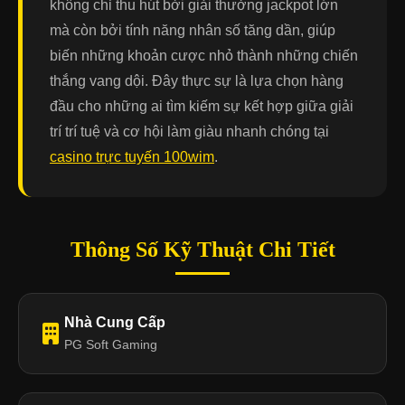
không chỉ thu hút bởi giải thưởng jackpot lớn
mà còn bởi tính năng nhân số tăng dần, giúp
biến những khoản cược nhỏ thành những chiến
thắng vang dội. Đây thực sự là lựa chọn hàng
đầu cho những ai tìm kiếm sự kết hợp giữa giải
trí trí tuệ và cơ hội làm giàu nhanh chóng tại
casino trực tuyến 100wim
.
Thông Số Kỹ Thuật Chi Tiết
Nhà Cung Cấp
PG Soft Gaming