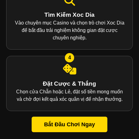
Tìm Kiếm Xoc Dia
Vào chuyên mục Casino và chọn trò chơi Xoc Dia
để bắt đầu trải nghiệm không gian đặt cược
chuyên nghiệp.
4
Đặt Cược & Thắng
Chọn cửa Chẵn hoặc Lẻ, đặt số tiền mong muốn
và chờ đợi kết quả xóc quân vị để nhận thưởng.
Bắt Đầu Chơi Ngay