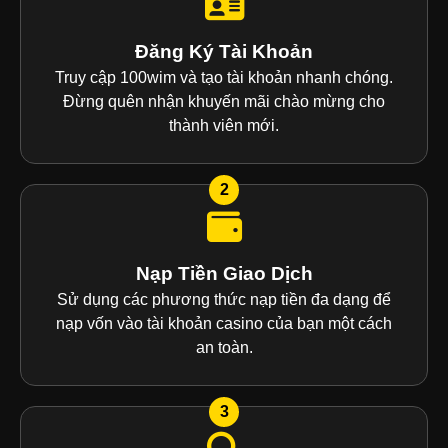
Đăng Ký Tài Khoản
Truy cập 100wim và tạo tài khoản nhanh chóng.
Đừng quên nhận khuyến mãi chào mừng cho
thành viên mới.
2
Nạp Tiền Giao Dịch
Sử dụng các phương thức nạp tiền đa dạng để
nạp vốn vào tài khoản casino của bạn một cách
an toàn.
3