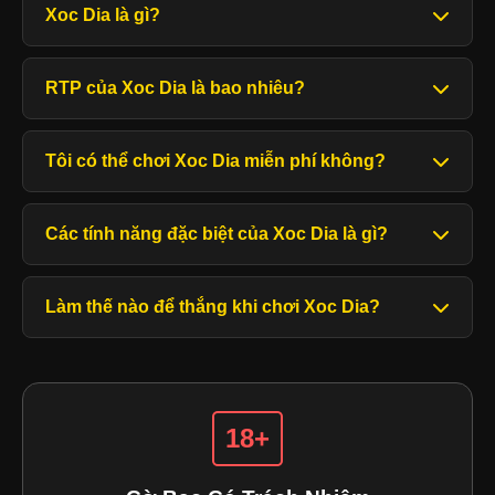
Xoc Dia là gì?
RTP của Xoc Dia là bao nhiêu?
Tôi có thể chơi Xoc Dia miễn phí không?
Các tính năng đặc biệt của Xoc Dia là gì?
Làm thế nào để thắng khi chơi Xoc Dia?
18+