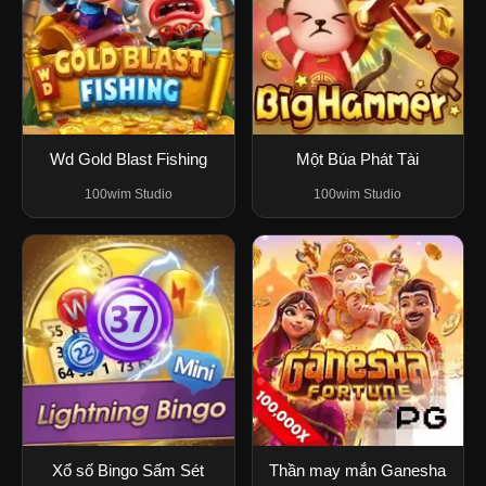
Wd Gold Blast Fishing
Một Búa Phát Tài
100wim Studio
100wim Studio
Xổ số Bingo Sấm Sét
Thần may mắn Ganesha