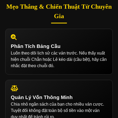
Mẹo Thắng & Chiến Thuật Từ Chuyên
Gia
Phân Tích Bảng Cầu
Luôn theo dõi lịch sử các ván trước. Nếu thấy xuất
hiện chuỗi Chẵn hoặc Lẻ kéo dài (cầu bệt), hãy cân
nhắc đặt theo chuỗi đó.
Quản Lý Vốn Thông Minh
Chia nhỏ ngân sách của bạn cho nhiều ván cược.
Tuyệt đối không đặt toàn bộ số tiền vào một ván
duy nhất để tránh rủi ro.