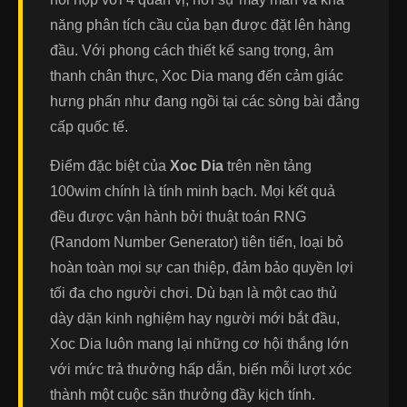
năng phân tích cầu của bạn được đặt lên hàng
đầu. Với phong cách thiết kế sang trọng, âm
thanh chân thực, Xoc Dia mang đến cảm giác
hưng phấn như đang ngồi tại các sòng bài đẳng
cấp quốc tế.
Điểm đặc biệt của
Xoc Dia
trên nền tảng
100wim chính là tính minh bạch. Mọi kết quả
đều được vận hành bởi thuật toán RNG
(Random Number Generator) tiên tiến, loại bỏ
hoàn toàn mọi sự can thiệp, đảm bảo quyền lợi
tối đa cho người chơi. Dù bạn là một cao thủ
dày dặn kinh nghiệm hay người mới bắt đầu,
Xoc Dia luôn mang lại những cơ hội thắng lớn
với mức trả thưởng hấp dẫn, biến mỗi lượt xóc
thành một cuộc săn thưởng đầy kịch tính.